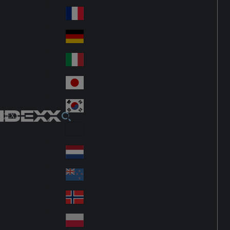
Fin
ark
lan
France
Fra
d
nc
Deutschland
Ge
e
rm
Italia
Ital
an
y
y
日本
Jap
an
대한민국
Ko
IDEXX
rea
Latin America
Lat
in
Netherlands
Ne
A
the
me
New Zealand
Ne
rla
ric
w
Norge
nd
a
No
Ze
s
rw
ala
Polska