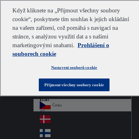
Zákaznická podpora
Kontaktujte nás
Odebírat
Kariéra ve společnosti IDEXX
Dodavatel
Když kliknete na „Přijmout všechny soubory
cookie“, poskytnete tím souhlas k jejich ukládání
na vašem zařízení, což pomáhá s navigací na
stránce, s analýzou využití dat a s našimi
Go to home
Australia
Au
marketingovými snahami.
Czech
Prohlášení o
Jump to navigation
str
Österreich
souborech cookie
Jump to content
Au
ali
stri
a
Brazil
Contact
Nastavení souborů cookie
Br
a
azi
Canada
Ca
l
Přijmout všechny soubory cookie
na
中国大陆
Ch
da
ina
Česko
Cz
ec
Danmark
De
h
nm
Suomi