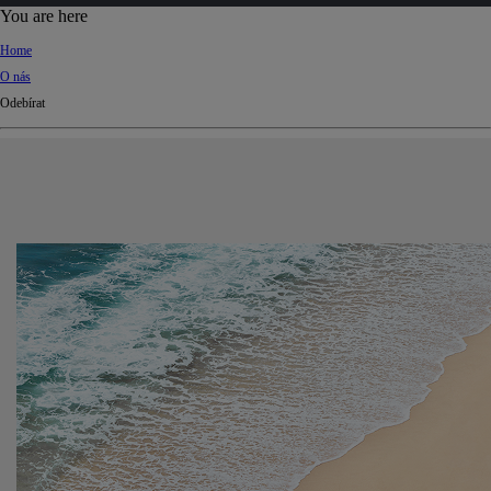
d
You are here
Ki
Home
ng
O nás
do
Odebírat
m