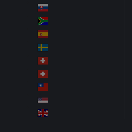
Pol
ay
nd
an
Slovensko
Slo
d
va
South Africa
So
kia
uth
España
Sp
Af
ain
ric
Sverige
Sw
a
ed
Schweiz DE
Sw
en
itz
Schweiz FR
Sw
erl
itz
an
台灣
Tai
erl
d
wa
an
USA
US
n
d
A
United Kingdom
Un
ite