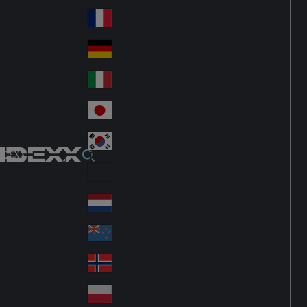
Fin
ark
lan
France
Fra
d
nc
Deutschland
Ge
e
rm
Italia
Ital
an
y
y
日本
Jap
an
대한민국
Ko
IDEXX
rea
Latin America
Lat
in
Netherlands
Ne
A
the
me
New Zealand
Ne
rla
ric
w
Norge
nd
a
No
Ze
s
rw
ala
Polska