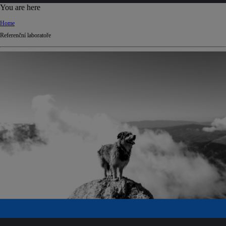
d
You are here
Ki
Home
ng
Referenční laboratoře
do
m