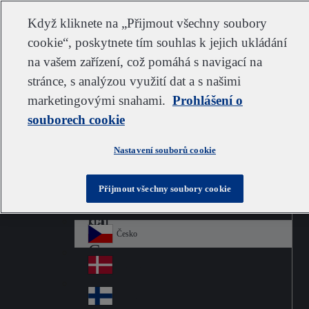
Zákaznická podpora
Kontaktujte nás
Odebírat
Kariéra ve společnosti IDEXX
Dodavatel
Když kliknete na „Přijmout všechny soubory
cookie“, poskytnete tím souhlas k jejich ukládání
na vašem zařízení, což pomáhá s navigací na
stránce, s analýzou využití dat a s našimi
Go to home
Australia
Au
marketingovými snahami.
Czech
Prohlášení o
Jump to navigation
str
Österreich
souborech cookie
Jump to content
Au
ali
stri
a
Brazil
Contact
Nastavení souborů cookie
Br
a
azi
Canada
Ca
l
Přijmout všechny soubory cookie
na
中国大陆
Ch
da
ina
Česko
Cz
ec
Danmark
De
h
nm
Suomi