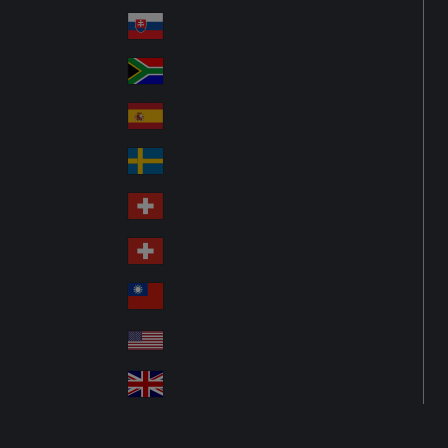
Pol
ay
nd
an
Slovensko
Slo
d
va
South Africa
So
kia
uth
España
Sp
Af
ain
ric
Sverige
Sw
a
ed
Schweiz DE
Sw
en
itz
Schweiz FR
Sw
erl
itz
an
台灣
Tai
erl
d
wa
an
USA
US
n
d
A
United Kingdom
Un
ite