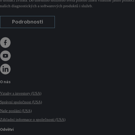
o domácí zvířata. Do dnešního složitého světa plného změn vnášíme jasno pomocí
našich diagnostických a softwarových produktů i služeb.
Podrobnosti
O nás
Vztahy s investory (USA)
Správní společnost (USA)
Naše poslání (USA)
Základní informace o společnosti (USA)
Odvětví