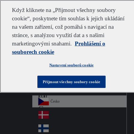
Zákaznická podpora
Kontaktujte nás
Odebírat
Kariéra ve společnosti IDEXX
Dodavatel
Když kliknete na „Přijmout všechny soubory
cookie“, poskytnete tím souhlas k jejich ukládání
na vašem zařízení, což pomáhá s navigací na
stránce, s analýzou využití dat a s našimi
Go to home
Australia
Au
marketingovými snahami.
Czech
Prohlášení o
Jump to navigation
str
Österreich
souborech cookie
Jump to content
Au
ali
stri
a
Brazil
Contact
Nastavení souborů cookie
Br
a
azi
Canada
Ca
l
Přijmout všechny soubory cookie
na
中国大陆
Ch
da
ina
Česko
Cz
ec
Danmark
De
h
nm
Suomi