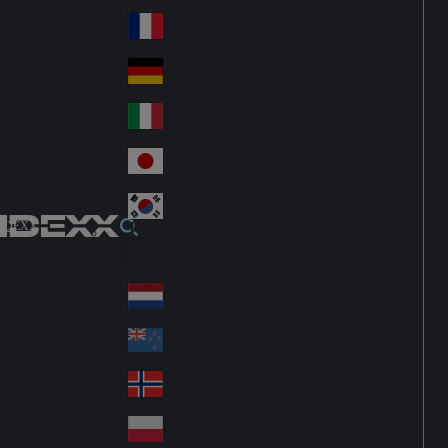
Fin
ark
lan
France
Fra
d
nc
Deutschland
Ge
e
rm
Italia
Ital
an
y
y
日本
Jap
an
대한민국
Ko
IDEXX
rea
Latin America
Lat
in
Netherlands
Ne
A
the
me
New Zealand
Ne
rla
ric
w
Norge
nd
a
No
Ze
s
rw
ala
Polska