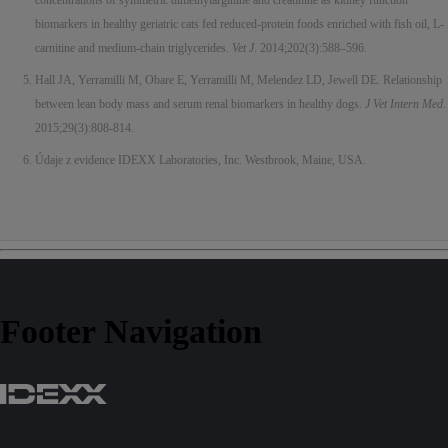
concentrations of symmetric dimethylarginine and creatinine as kidney function
biomarkers in healthy geriatric cats fed reduced-protein foods enriched with fish oil, L-
carnitine and medium-chain triglycerides.
Vet J
. 2014;202(3):588–596.
Hall JA, Yerramilli M, Obare E, Yerramilli M, Melendez LD, Jewell DE. Relationship
between lean body mass and serum renal biomarkers in healthy dogs.
J Vet Intern Med
.
2015;29(3):808-814.
Údaje z evidence IDEXX Laboratories, Inc. Westbrook, Maine, USA.
Footer Navigation