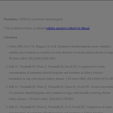
Poznámka:
SDMA je symetrický dimetylarginin
*Tato prohlášení činíme na základě
velkého množství vědeckých důkazů
.
Literatura
Nabity MB, Lees GE, Boggess M, et al. Symmetric dimethylarginine assay validation,
stability and evaluation as a marker for early detection of chronic kidney disease in dog
Vet Intern Med
. 2015;29(4):1036-1044.
Hall JA, Yerramilli M, Obare E, Yerramilli M, Jewell DE. Comparison of serum
concentrations of symmetric dimethylarginine and creatinine as kidney function
biomarkers in cats with chronic kidney disease.
J Vet Intern Med
. 2014;28(6):1676-168
Hall JA, Yerramilli M, Obare E, Yerramilli M, Almes K, Jewell DE. Serum concentrati
of symmetric dimethylarginine and creatinine in dogs with naturally occurring chronic
kidney disease.
J Vet Intern Med
. 2016;30(3):794-802.
Hall JA, Yerramilli M, Obare E, Yerramilli M, Yu S, Jewell DE. Comparison of serum