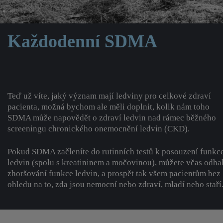
Každodenní SDMA
Teď už víte, jaký význam mají ledviny pro celkové zdraví
pacienta, možná bychom ale měli doplnit, kolik nám toho
SDMA může napovědět o zdraví ledvin nad rámec běžného
screeningu chronického onemocnění ledvin (CKD).
Pokud SDMA začleníte do rutinních testů k posouzení funkc
ledvin (spolu s kreatininem a močovinou), můžete včas odhal
zhoršování funkce ledvin, a prospět tak všem pacientům bez
ohledu na to, zda jsou nemocní nebo zdraví, mladí nebo staří