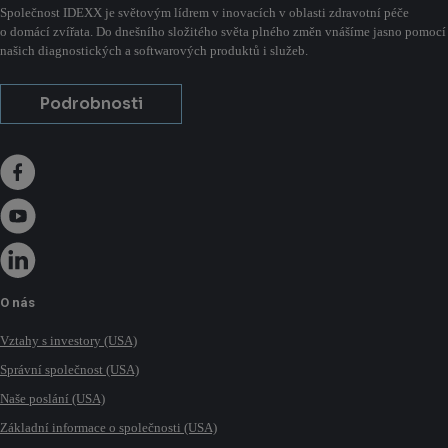
Společnost IDEXX je světovým lídrem v inovacích v oblasti zdravotní péče
o domácí zvířata. Do dnešního složitého světa plného změn vnášíme jasno pomocí
našich diagnostických a softwarových produktů i služeb.
Podrobnosti
O nás
Vztahy s investory (USA)
Správní společnost (USA)
Naše poslání (USA)
Základní informace o společnosti (USA)