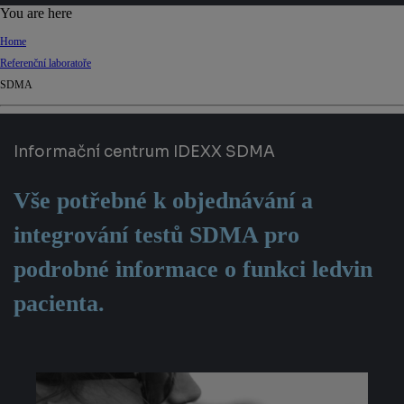
d
You are here
Ki
Home
ng
Referenční laboratoře
do
SDMA
m
Informační centrum IDEXX SDMA
Vše potřebné k objednávání a
integrování testů SDMA pro
podrobné informace o funkci ledvin
pacienta.