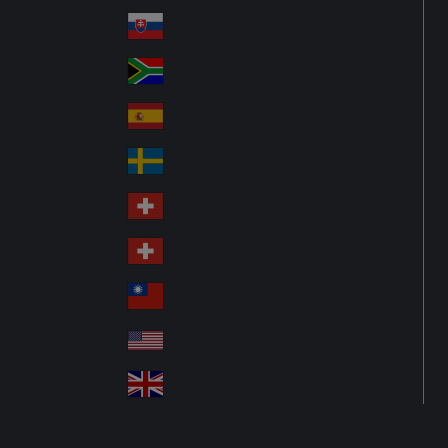
Pol
ay
nd
an
Slovensko
Slo
d
va
South Africa
So
kia
uth
España
Sp
Af
ain
ric
Sverige
Sw
a
ed
Schweiz DE
Sw
en
itz
Schweiz FR
Sw
erl
itz
an
台灣
Tai
erl
d
wa
an
USA
US
n
d
A
United Kingdom
Un
ite