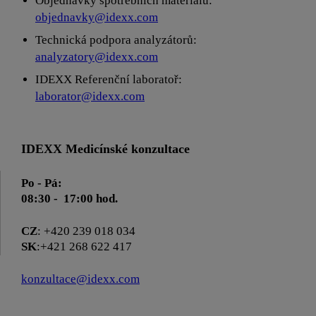
Objednávky spotřebních materiálů:
objednavky@idexx.com
Technická podpora analyzátorů:
analyzatory@idexx.com
IDEXX Referenční laboratoř:
laborator@idexx.com
IDEXX Medicínské konzultace
Po - Pá:
08:30 - 17:00 hod.
CZ
: +420 239 018 034
SK
:+421 268 622 417
konzultace@idexx.com