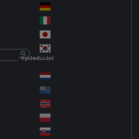
Fra
d
nc
Deutschland
Ge
e
rm
Italia
Ital
an
y
y
日本
Jap
an
대한민국
Ko
Vyhledávání
rea
Latin America
Lat
in
Netherlands
Ne
A
the
me
New Zealand
Ne
rla
ric
w
Norge
nd
a
No
Ze
s
rw
ala
Polska
Pol
ay
nd
an
Slovensko