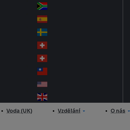
Slo
d
va
South Africa
So
kia
uth
España
Sp
Af
ain
ric
Sverige
Sw
a
ed
Schweiz DE
Sw
en
itz
Schweiz FR
Sw
erl
itz
an
台灣
Tai
erl
d
wa
an
USA
US
n
d
A
United Kingdom
Un
ite
Vzdělání
O nás
Voda (UK)
d
Ki