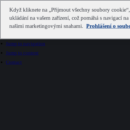
IDEXX
Když kliknete na „Přijmout všechny soubory cookie“, 
ukládání na vašem zařízení, což pomáhá s navigací na s
našimi marketingovými snahami.
Prohlášení o soub
Go to home
Jump to navigation
Jump to content
Contact