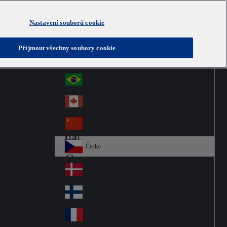
Nastavení souborů cookie
Australia
Au
Czech
Přijmout všechny soubory cookie
str
Österreich
Au
ali
stri
a
Brazil
Br
a
azi
Canada
Ca
l
na
中国大陆
Ch
da
ina
Česko
Cz
ec
Danmark
De
h
nm
Suomi
Fin
ark
lan
France