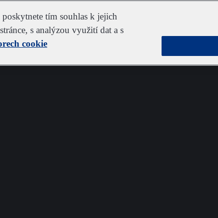
poskytnete tím souhlas k jejich
tránce, s analýzou využití dat a s
orech cookie