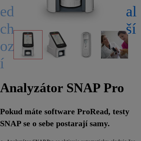
ed
al
ch
ší
oz
í
Analyzátor SNAP Pro
Pokud máte software ProRead, testy
SNAP se o sebe postarají samy.