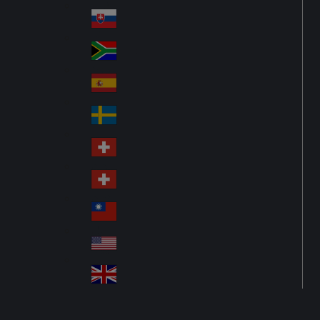
Pol
ay
nd
an
Slovensko
Slo
d
va
South Africa
So
kia
uth
España
Sp
Af
ain
ric
Sverige
Sw
a
ed
Schweiz DE
Sw
en
itz
Schweiz FR
Sw
erl
itz
an
台灣
Tai
erl
d
wa
an
USA
US
n
d
A
United Kingdom
Un
ite