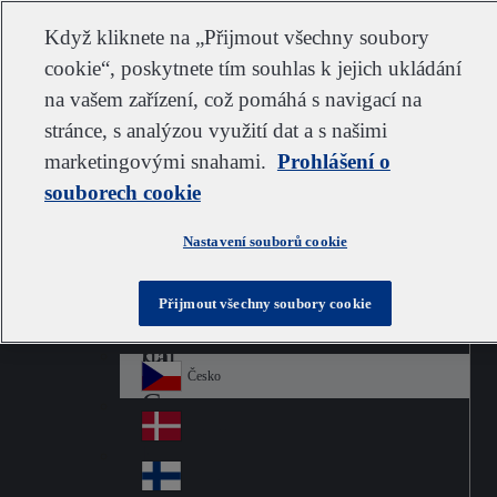
Zákaznická podpora
Kontaktujte nás
Odebírat
Kariéra ve společnosti IDEXX
Dodavatel
Když kliknete na „Přijmout všechny soubory
cookie“, poskytnete tím souhlas k jejich ukládání
na vašem zařízení, což pomáhá s navigací na
stránce, s analýzou využití dat a s našimi
Go to home
Australia
Au
marketingovými snahami.
Czech
Prohlášení o
Jump to navigation
str
Österreich
souborech cookie
Jump to content
Au
ali
stri
a
Brazil
Contact
Nastavení souborů cookie
Br
a
azi
Canada
Ca
l
Přijmout všechny soubory cookie
na
中国大陆
Ch
da
ina
Česko
Cz
ec
Danmark
De
h
nm
Suomi