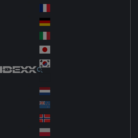
Fin
ark
lan
France
Fra
d
nc
Deutschland
Ge
e
rm
Italia
Ital
an
y
y
日本
Jap
an
대한민국
Ko
IDEXX
rea
Latin America
Lat
in
Netherlands
Ne
A
the
me
New Zealand
Ne
rla
ric
w
Norge
nd
a
No
Ze
s
rw
ala
Polska