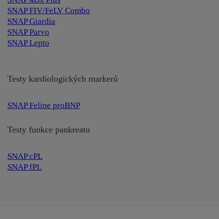
SNAP FIV/FeLV Combo
SNAP Giardia
SNAP Parvo
SNAP Lepto
Testy kardiologických markerů
SNAP Feline proBNP
Testy funkce pankreatu
SNAP cPL
SNAP fPL