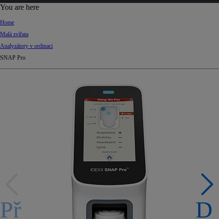
d
You are here
Ki
Home
ng
Malá zvířata
do
Analyzátory v ordinaci
m
SNAP Pro
Př
D