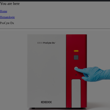
d
You are here
Ki
Home
ng
Hematologie
do
ProCyte Dx
m