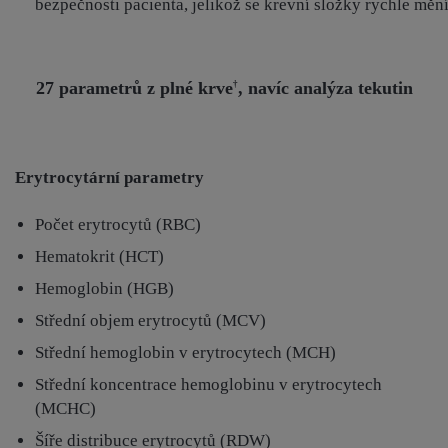
bezpečnosti pacienta, jelikož se krevní složky rychle mění
27 parametrů z plné krve
, navíc analýza tekutin
†
Erytrocytární parametry
Počet erytrocytů (RBC)
Hematokrit (HCT)
Hemoglobin (HGB)
Střední objem erytrocytů (MCV)
Střední hemoglobin v erytrocytech (MCH)
Střední koncentrace hemoglobinu v erytrocytech
(MCHC)
Šíře distribuce erytrocytů (RDW)