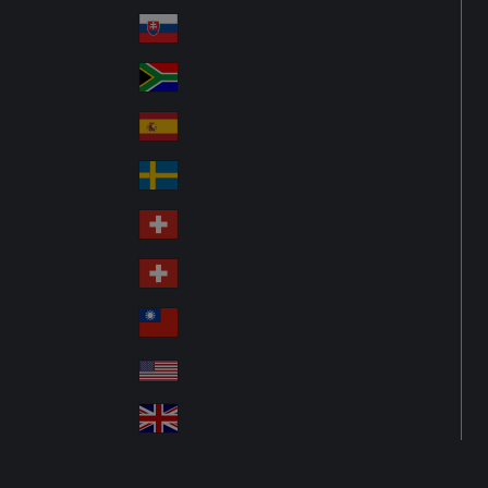
Pol
ay
nd
an
Slovensko
Slo
d
va
South Africa
So
kia
uth
España
Sp
Af
ain
ric
Sverige
Sw
a
ed
Schweiz DE
Sw
en
itz
Schweiz FR
Sw
erl
itz
an
台灣
Tai
erl
d
wa
an
USA
US
n
d
A
United Kingdom
Un
ite