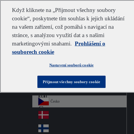
Zákaznická podpora
Kontaktujte nás
Odebírat
Kariéra ve společnosti IDEXX
Dodavatel
Když kliknete na „Přijmout všechny soubory
cookie“, poskytnete tím souhlas k jejich ukládání
na vašem zařízení, což pomáhá s navigací na
stránce, s analýzou využití dat a s našimi
Go to home
Australia
Au
marketingovými snahami.
Czech
Prohlášení o
Jump to navigation
str
Österreich
souborech cookie
Jump to content
Au
ali
stri
a
Brazil
Contact
Nastavení souborů cookie
Br
a
azi
Canada
Ca
l
Přijmout všechny soubory cookie
na
中国大陆
Ch
da
ina
Česko
Cz
ec
Danmark
De
h
nm
Suomi