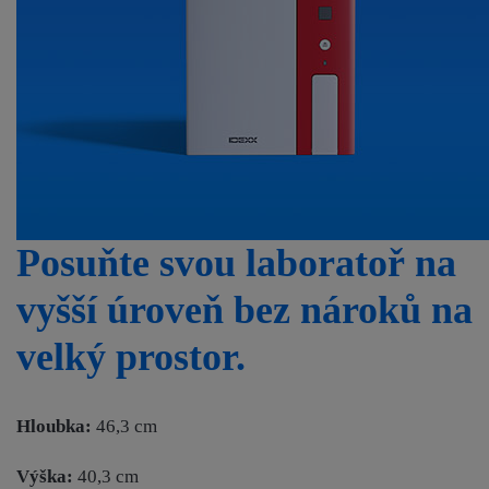
Posuňte svou laboratoř na
vyšší úroveň bez nároků na
velký prostor.
Hloubka:
46,3 cm
Výška:
40,3 cm