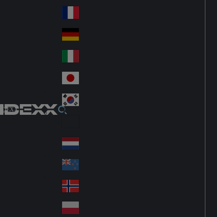
Fin
ark
lan
France
Fra
d
nc
Deutschland
Ge
e
rm
Italia
Ital
an
y
y
日本
Jap
an
대한민국
Ko
IDEXX
rea
Latin America
Lat
in
Netherlands
Ne
A
the
me
New Zealand
Ne
rla
ric
w
Norge
nd
a
No
Ze
s
rw
ala
Polska