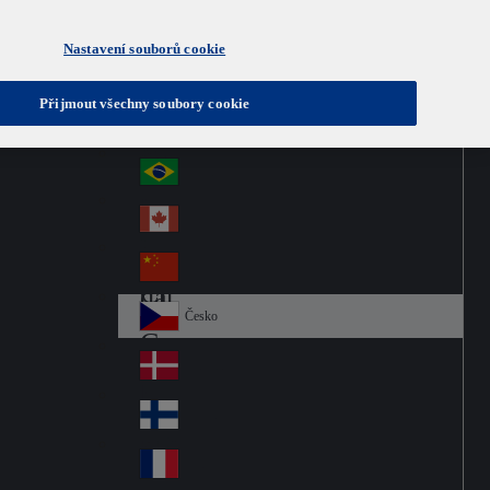
Nastavení souborů cookie
Australia
Au
Czech
Přijmout všechny soubory cookie
str
Österreich
Au
ali
stri
a
Brazil
Br
a
azi
Canada
Ca
l
na
中国大陆
Ch
da
ina
Česko
Cz
ec
Danmark
De
h
nm
Suomi
Fin
ark
lan
France