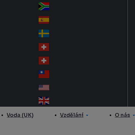
Slo
d
va
South Africa
So
kia
uth
España
Sp
Af
ain
ric
Sverige
Sw
a
ed
Schweiz DE
Sw
en
itz
Schweiz FR
Sw
erl
itz
an
台灣
Tai
erl
d
wa
an
USA
US
n
d
A
United Kingdom
Un
ite
Vzdělání
O nás
Voda (UK)
d
Ki