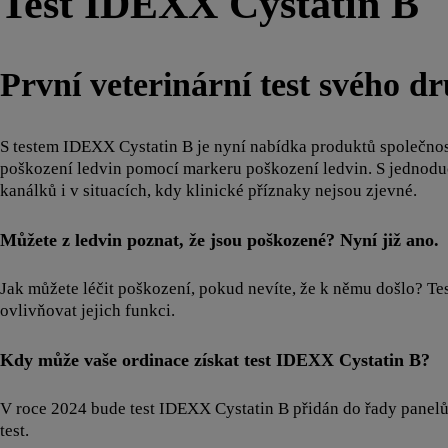
Test IDEXX Cystatin B
První veterinární test svého d
S testem IDEXX Cystatin B je nyní nabídka produktů společnost
poškození ledvin pomocí markeru poškození ledvin. S jednoduc
kanálků i v situacích, kdy klinické příznaky nejsou zjevné.
Můžete z ledvin poznat, že jsou poškozené? Nyní již ano.
Jak můžete léčit poškození, pokud nevíte, že k němu došlo? Te
ovlivňovat jejich funkci.
Kdy může vaše ordinace získat test IDEXX Cystatin B?
V roce 2024 bude test IDEXX Cystatin B přidán do řady panelů
test.