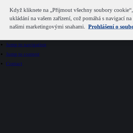
IDEXX
Když kliknete na „Přijmout všechny soubory cookie“, 
ukládání na vašem zařízení, což pomáhá s navigací na s
našimi marketingovými snahami.
Prohlášení o soub
Go to home
Jump to navigation
Jump to content
Contact