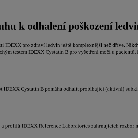
ruhu k odhalení poškození ledvi
i IDEXX pro zdraví ledvin ještě komplexnější než dříve. Nikdy 
hým testem IDEXX Cystatin B pro vyšetření moči u pacientů, kt
st IDEXX Cystatin B pomáhá odhalit probíhající (aktivní) subkl
 a profilů IDEXX Reference Laboratories zahrnujících rozbor m