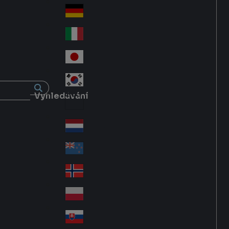
Fra
d
nc
Deutschland
Ge
e
rm
Italia
Ital
an
y
y
日本
Jap
an
대한민국
Ko
Vyhledávání
rea
Latin America
Lat
in
Netherlands
Ne
A
the
me
New Zealand
Ne
rla
ric
w
Norge
nd
a
No
Ze
s
rw
ala
Polska
Pol
ay
nd
an
Slovensko