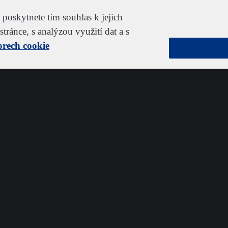
poskytnete tím souhlas k jejich
tránce, s analýzou využití dat a s
orech cookie