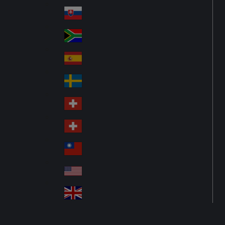
Pol
ay
nd
an
Slovensko
Slo
d
va
South Africa
So
kia
uth
España
Sp
Af
ain
ric
Sverige
Sw
a
ed
Schweiz DE
Sw
en
itz
Schweiz FR
Sw
erl
itz
an
台灣
Tai
erl
d
wa
an
USA
US
n
d
A
United Kingdom
Un
ite