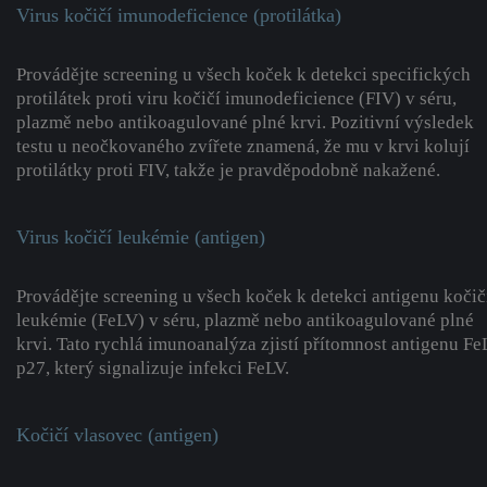
Virus kočičí imunodeficience (protilátka)
Provádějte screening u všech koček k detekci specifických
protilátek proti viru kočičí imunodeficience (FIV) v séru,
plazmě nebo antikoagulované plné krvi. Pozitivní výsledek
testu u neočkovaného zvířete znamená, že mu v krvi kolují
protilátky proti FIV, takže je pravděpodobně nakažené.
Virus kočičí leukémie (antigen)
Provádějte screening u všech koček k detekci antigenu kočič
leukémie (FeLV) v séru, plazmě nebo antikoagulované plné
krvi. Tato rychlá imunoanalýza zjistí přítomnost antigenu F
p27, který signalizuje infekci FeLV.
Kočičí vlasovec (antigen)