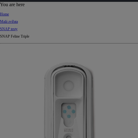
d
You are here
Ki
Home
ng
Malá zvířata
do
SNAP testy
m
SNAP Feline Triple