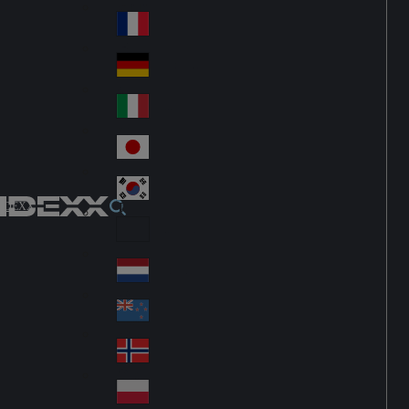
Fin
ark
lan
France
Fra
d
nc
Deutschland
Ge
e
rm
Italia
Ital
an
y
y
日本
Jap
an
대한민국
Ko
IDEXX
rea
Latin America
Lat
in
Netherlands
Ne
A
the
me
New Zealand
Ne
rla
ric
w
Norge
nd
a
No
Ze
s
rw
ala
Polska