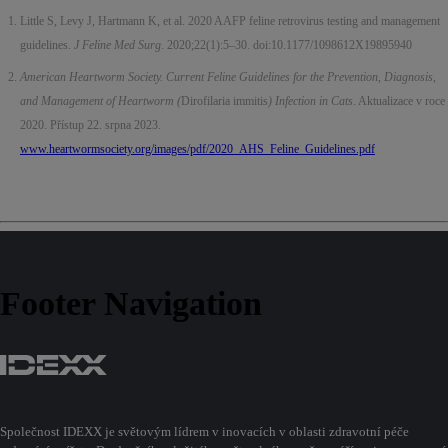
Little S, Levy J, Hartmann K, et al. 2020 AAFP feline retrovirus testing and management
guidelines.
J Feline Med Surg
. 2020;22(1):5–30. doi:10.1177/1098612X19895940
American Heartworm Society. Current Feline Guidelines for the Prevention, Diagnosis,
and Management of Heartworm (
Dirofilaria immitis
) Infection in Cats
. Aktualizace v roce
2020. Přístup 22. srpna 2023.
www.heartwormsociety.org/images/pdf/2020_AHS_Feline_Guidelines.pdf
Footer Navigation
Společnost IDEXX je světovým lídrem v inovacích v oblasti zdravotní péče