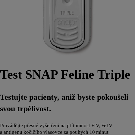
Test SNAP Feline Triple
Testujte pacienty, aniž byste pokoušeli
svou trpělivost.
Provádějte přesné vyšetření na přítomnost FIV, FeLV
a antigenu kočičího vlasovce za pouhých 10 minut