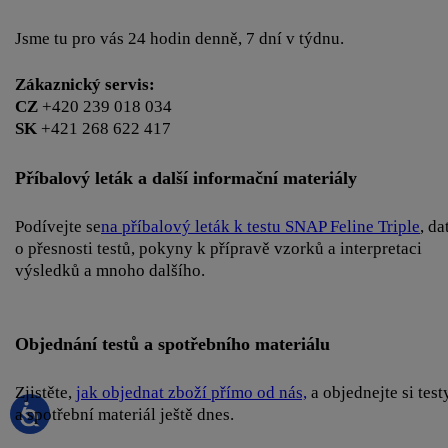
Jsme tu pro vás 24 hodin denně, 7 dní v týdnu.
Zákaznický servis:
CZ
+420 239 018 034
SK
+421 268 622 417
Příbalový leták a další informační materiály
Podívejte se
na příbalový leták k testu SNAP Feline Triple
, da
o přesnosti testů, pokyny k přípravě vzorků a interpretaci
výsledků a mnoho dalšího.
Objednání testů a spotřebního materiálu
Zjistěte,
jak objednat zboží přímo od nás,
a objednejte si test
a spotřební materiál ještě dnes.