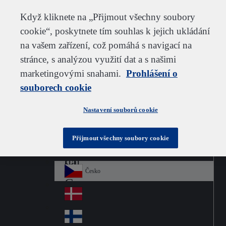
Zákaznická podpora
Kontaktujte nás
Odebírat
Kariéra ve společnosti IDEXX
Dodavatel
Když kliknete na „Přijmout všechny soubory
cookie“, poskytnete tím souhlas k jejich ukládání
na vašem zařízení, což pomáhá s navigací na
stránce, s analýzou využití dat a s našimi
Go to home
Australia
Au
marketingovými snahami.
Czech
Prohlášení o
Jump to navigation
str
Österreich
souborech cookie
Jump to content
Au
ali
stri
a
Brazil
Contact
Nastavení souborů cookie
Br
a
azi
Canada
Ca
l
Přijmout všechny soubory cookie
na
中国大陆
Ch
da
ina
Česko
Cz
ec
Danmark
De
h
nm
Suomi