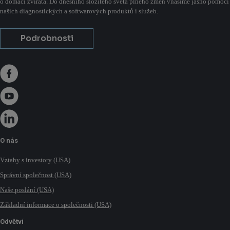
o domácí zvířata. Do dnešního složitého světa plného změn vnášíme jasno pomocí
našich diagnostických a softwarových produktů i služeb.
Podrobnosti
O nás
Vztahy s investory (USA)
Správní společnost (USA)
Naše poslání (USA)
Základní informace o společnosti (USA)
Odvětví