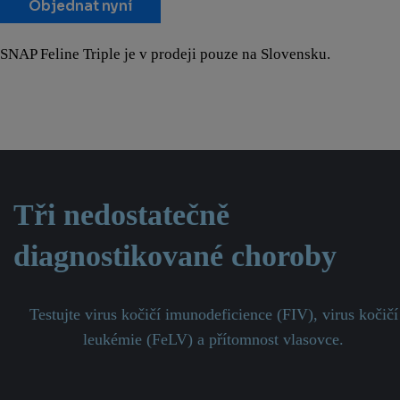
Objednat nyní
SNAP Feline Triple je v prodeji pouze na Slovensku.
Tři nedostatečně
diagnostikované choroby
Testujte virus kočičí imunodeficience (FIV), virus kočičí
leukémie (FeLV) a přítomnost vlasovce.